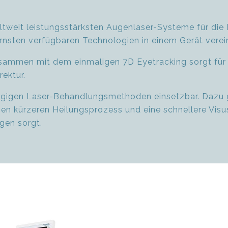
weit leistungsstärksten Augenlaser-Systeme für die
sten verfügbaren Technologien in einem Gerät verei
sammen mit dem einmaligen 7D Eyetracking sorgt für e
rektur.
ngigen Laser-Behandlungsmethoden einsetzbar. Dazu 
inen kürzeren Heilungsprozess und eine schnellere Visu
gen sorgt.