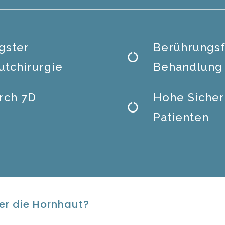
gster
Berührungsf
utchirurgie
Behandlung 
urch 7D
Hohe Sicher
Patienten
er die Hornhaut?