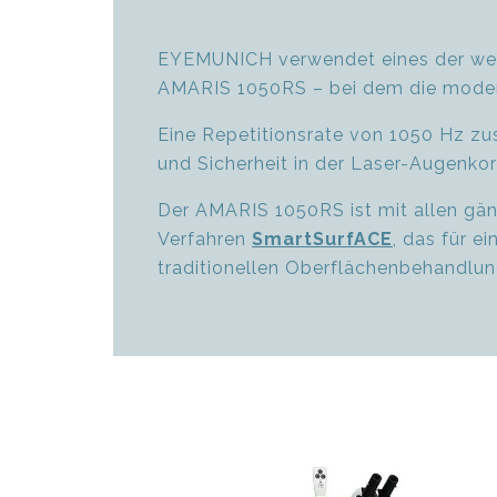
EYEMUNICH verwendet eines der welt
AMARIS 1050RS – bei dem die modern
Eine Repetitionsrate von 1050 Hz zu
und Sicherheit in der Laser-Augenkor
Der AMARIS 1050RS ist mit allen gä
Verfahren
SmartSurfACE
, das für e
traditionellen Oberflächenbehandlun