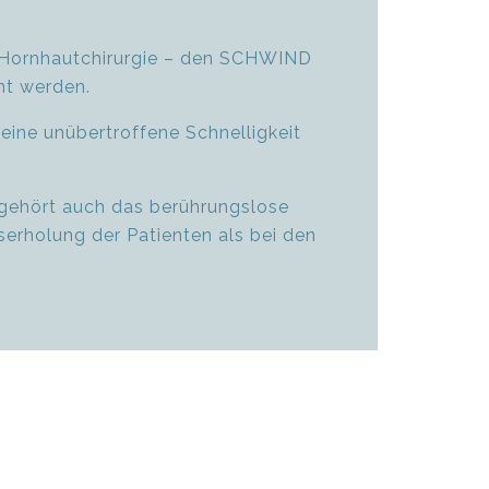
 Hornhautchirurgie – den SCHWIND
nt werden.
ine unübertroffene Schnelligkeit
gehört auch das berührungslose
serholung der Patienten als bei den