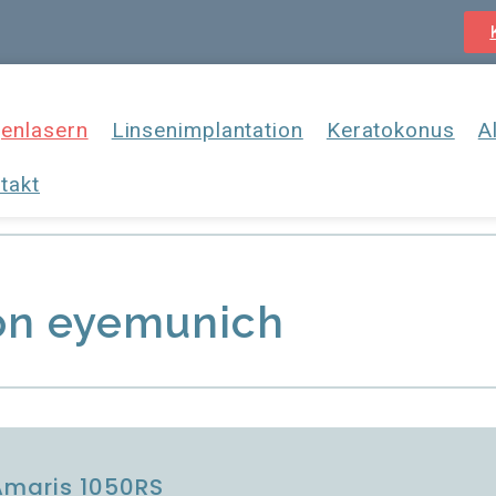
enlasern
Linsenimplantation
Keratokonus
A
takt
on eyemunich
 Amaris 1050RS